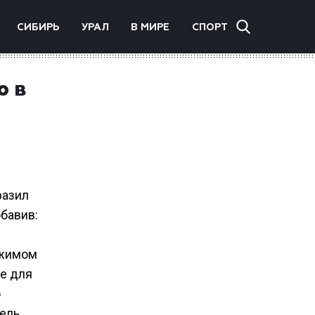
СИБИРЬ
УРАЛ
В МИРЕ
СПОРТ
ю в
разил
бавив:
ежимом
е для
о
цель