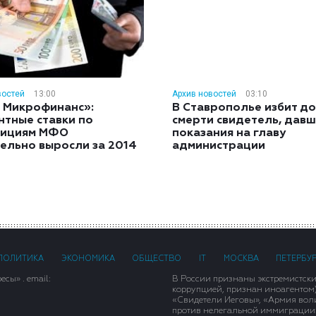
востей
13:00
Архив новостей
03:10
 Микрофинанс»:
В Ставрополье избит до
нтные ставки по
смерти свидетель, дав
тициям МФО
показания на главу
ельно выросли за 2014
администрации
ПОЛИТИКА
ЭКОНОМИКА
ОБЩЕСТВО
IT
МОСКВА
ПЕТЕРБУ
сы» . email:
В России признаны экстремистск
коррупцией, признан иноагентом
«Свидетели Иеговы», «Армия вол
против нелегальной иммиграции»,