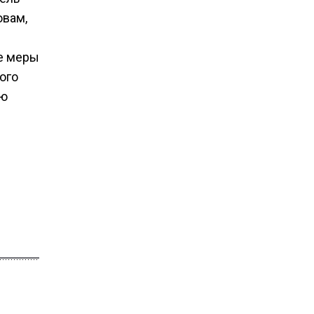
овам,
ые меры
ого
ую