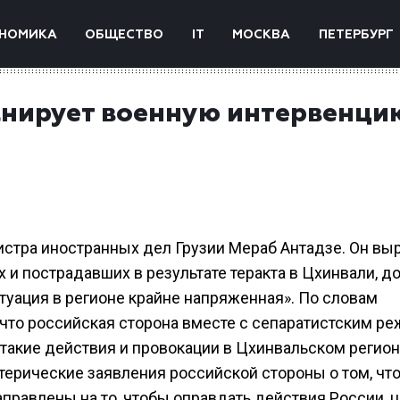
НОМИКА
ОБЩЕСТВО
IT
МОСКВА
ПЕТЕРБУРГ
анирует военную интервенци
истра иностранных дел Грузии Мераб Антадзе. Он вы
и пострадавших в результате теракта в Цхинвали, до
туация в регионе крайне напряженная». По словам
 что российская сторона вместе с сепаратистским р
такие действия и провокации в Цхинвальском регион
терические заявления российской стороны о том, чт
аправлены на то, чтобы оправдать действия России, 