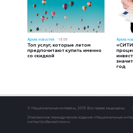
Архив новостей
18:08
Архив но
Топ услуг, которые летом
«СИТИ
предпочитают купить именно
проце
со скидкой
инвес
значит
год
© Национальные интересы, 2019. Все права защищены.
Электронное периодическое издание «Национальные интере
contact(сoбaчка)niros.ru