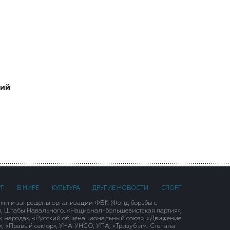
ший
РГ
В МИРЕ
КУЛЬТУРА
ДРУГИЕ НОВОСТИ
СПОРТ
ими и запрещены организации ФБК (Фонд борьбы с
), Штабы Навального, «Национал-большевистская партия»,
и народа», «Русский общенациональный союз», «Движение
 «Правый сектор», УНА-УНСО, УПА, «Тризуб им. Степана