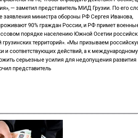
я», — заметил представитель МИД Грузии. По его сл
ние заявления министра обороны РФ Сергея Иванова,
 проживают 90% граждан России, и РФ примет военн
массовом порядке населению Южной Осетии российск
й грузинских территорий». «Мы призываем российск
ки и соответствующих действий, а к международному
ожить серьезные усилия для недопущения развития
лючил представитель