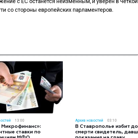
ижение с ЕС останется неизменным, и уверен в четкой
ути со стороны европейских парламентеров.
востей
13:00
Архив новостей
03:10
 Микрофинанс»:
В Ставрополье избит до
нтные ставки по
смерти свидетель, дав
тициям МФО
показания на главу