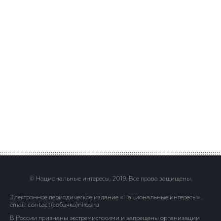
© Национальные интересы, 2019. Все права защищены.
Электронное периодическое издание «Национальные интересы» .
email: contact(сoбaчка)niros.ru
В России признаны экстремистскими и запрещены организации