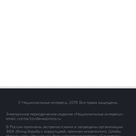
© Национальные интересы, 2019. Все права защищены.
Электронное периодическое издание «Национальные интересы» .
email: contact(сoбaчка)niros.ru
В России признаны экстремистскими и запрещены организации
ФБК (Фонд борьбы с коррупцией, признан иноагентом), Штабы