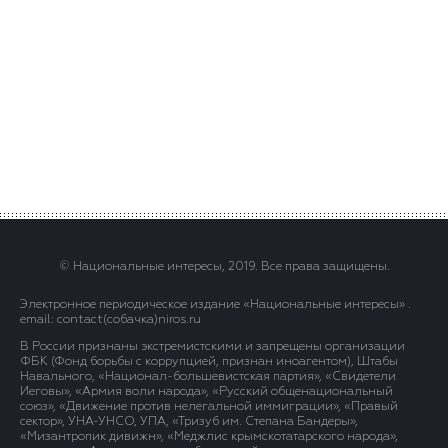
© Национальные интересы, 2019. Все права защищены.
Электронное периодическое издание «Национальные интересы» .
email: contact(сoбaчка)niros.ru
В России признаны экстремистскими и запрещены организации
ФБК (Фонд борьбы с коррупцией, признан иноагентом), Штабы
Навального, «Национал-большевистская партия», «Свидетели
Иеговы», «Армия воли народа», «Русский общенациональный
союз», «Движение против нелегальной иммиграции», «Правый
сектор», УНА-УНСО, УПА, «Тризуб им. Степана Бандеры»,
«Мизантропик дивижн», «Меджлис крымскотатарского народа»,