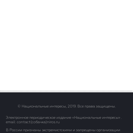
© Национальные интересы, 2019. Все права защищены.
Электронное периодическое издание «Национальные интересы» .
email: contact(сoбaчка)niros.ru
В России признаны экстремистскими и запрещены организации