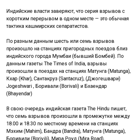
Индийские власти заверяют, что серия взрывов с
коротким перерывом в одном месте — это обычная
тактика кашмирских сепаратистов.
По разным данным шесть или семь взрывов
произошло на станциях пригородных поездов близ
индийского города Мумбаи (бывший Бомбей). По
данным газеты The Times of India, взрывы
произошли в поездах на станциях Матунга (Matunga),
Кхар (Khar), Сантакруз (Santacruz), (Джогешвари)
Jogeshwari , Боривали (Borivali) и Бхаендар
(Bhayendar)
В свою очередь индийская газета The Hindu пишет,
что семь взрывов произошли в промежутке между
18.00 и 18.30 по местному времени на станциях
Мэхим (Mahim), Бандра (Bandra), Матунга (Matunga),
Боривили (Borivili), Мира Роуд (Mira Road),