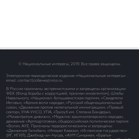
© Национальные интересы, 2019. Все права защищены.
Электронное периодическое издание «Национальные интересы» .
email: contact(сoбaчка)niros.ru
В России признаны экстремистскими и запрещены организации
ФБК (Фонд борьбы с коррупцией, признан иноагентом), Штабы
Навального, «Национал-большевистская партия», «Свидетели
Иеговы», «Армия воли народа», «Русский общенациональный
союз», «Движение против нелегальной иммиграции», «Правый
сектор», УНА-УНСО, УПА, «Тризуб им. Степана Бандеры»,
«Мизантропик дивижн», «Меджлис крымскотатарского народа»,
движение «Артподготовка», общероссийская политическая партия
«Воля», АУЕ. Признаны террористическими и запрещены:
«Движение Талибан», «Имарат Кавказ», «Исламское государство»
(ИГ, ИГИЛ), Джебхад-ан-Нусра, «АУМ Синрике», «Братья-