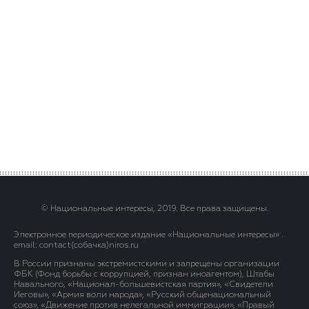
© Национальные интересы, 2019. Все права защищены.
Электронное периодическое издание «Национальные интересы» .
email: contact(сoбaчка)niros.ru
В России признаны экстремистскими и запрещены организации
ФБК (Фонд борьбы с коррупцией, признан иноагентом), Штабы
Навального, «Национал-большевистская партия», «Свидетели
Иеговы», «Армия воли народа», «Русский общенациональный
союз», «Движение против нелегальной иммиграции», «Правый