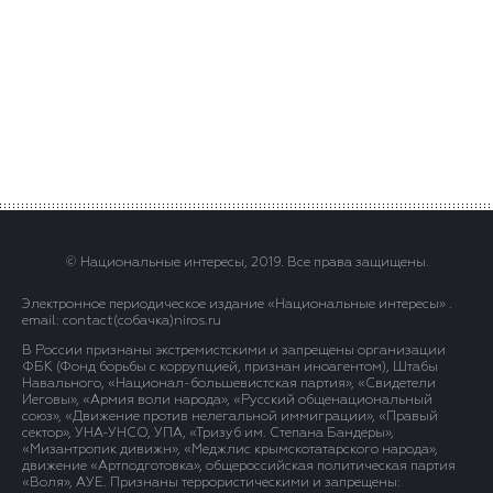
© Национальные интересы, 2019. Все права защищены.
Электронное периодическое издание «Национальные интересы» .
email: contact(сoбaчка)niros.ru
В России признаны экстремистскими и запрещены организации
ФБК (Фонд борьбы с коррупцией, признан иноагентом), Штабы
Навального, «Национал-большевистская партия», «Свидетели
Иеговы», «Армия воли народа», «Русский общенациональный
союз», «Движение против нелегальной иммиграции», «Правый
сектор», УНА-УНСО, УПА, «Тризуб им. Степана Бандеры»,
«Мизантропик дивижн», «Меджлис крымскотатарского народа»,
движение «Артподготовка», общероссийская политическая партия
«Воля», АУЕ. Признаны террористическими и запрещены: