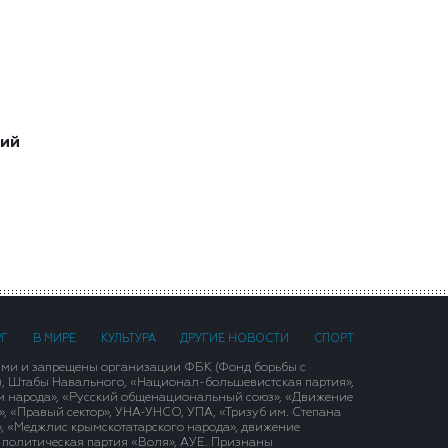
ший
РГ
В МИРЕ
КУЛЬТУРА
ДРУГИЕ НОВОСТИ
СПОРТ
ими и запрещены организации ФБК (Фонд борьбы с
), Штабы Навального, «Национал-большевистская партия»,
и народа», «Русский общенациональный союз», «Движение
 «Правый сектор», УНА-УНСО, УПА, «Тризуб им. Степана
, «Меджлис крымскотатарского народа», движение
 политическая партия «Воля», АУЕ. Признаны