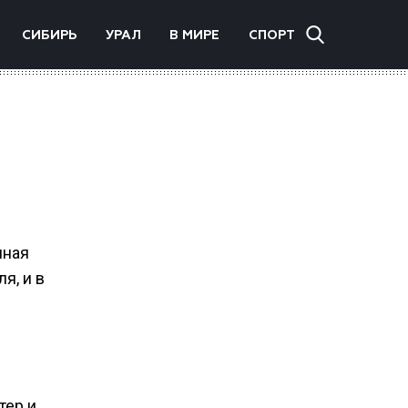
СИБИРЬ
УРАЛ
В МИРЕ
СПОРТ
нная
я, и в
тер и