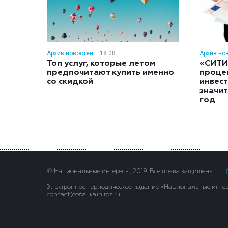
Архив новостей
18:08
Архив но
Топ услуг, которые летом
«СИТИ
предпочитают купить именно
проце
со скидкой
инвес
значит
год
© Национальные интересы, 2019. Все права защищены.
Электронное периодическое издание «Национальные интере
contact(сoбaчка)niros.ru