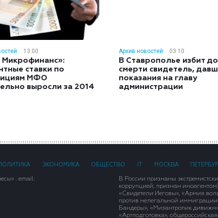
востей
13:00
Архив новостей
03:10
 Микрофинанс»:
В Ставрополье избит до
нтные ставки по
смерти свидетель, дав
тициям МФО
показания на главу
ельно выросли за 2014
администрации
ПОЛИТИКА
ЭКОНОМИКА
ОБЩЕСТВО
IT
МОСКВА
ПЕТЕРБУ
сы» . email:
В России признаны экстремистск
коррупцией, признан иноагентом
«Свидетели Иеговы», «Армия вол
против нелегальной иммиграции»,
Бандеры», «Мизантропик дивижн»
«Артподготовка», общероссийская