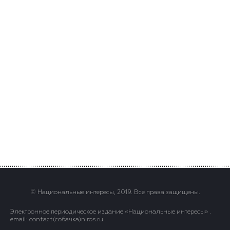
© Национальные интересы, 2019. Все права защищены.
Электронное периодическое издание «Национальные интересы» .
email: contact(сoбaчка)niros.ru