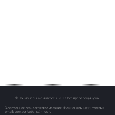
© Национальные интересы, 2019. Все права защищены.
Электронное периодическое издание «Национальные интересы» .
email: contact(сoбaчка)niros.ru