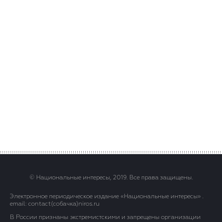
© Национальные интересы, 2019. Все права защищены.
Электронное периодическое издание «Национальные интересы» .
email: contact(сoбaчка)niros.ru
В России признаны экстремистскими и запрещены организации