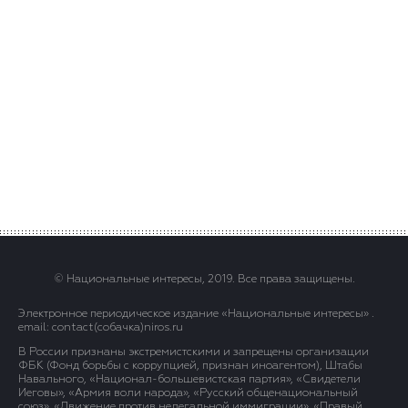
© Национальные интересы, 2019. Все права защищены.
Электронное периодическое издание «Национальные интересы» .
email: contact(сoбaчка)niros.ru
В России признаны экстремистскими и запрещены организации
ФБК (Фонд борьбы с коррупцией, признан иноагентом), Штабы
Навального, «Национал-большевистская партия», «Свидетели
Иеговы», «Армия воли народа», «Русский общенациональный
союз», «Движение против нелегальной иммиграции», «Правый