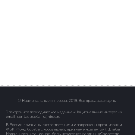
© Национальные интересы, 2019. Все права защищены.
Электронное периодическое издание «Национальные интересы» .
email: contact(сoбaчка)niros.ru
В России признаны экстремистскими и запрещены организации
ФБК (Фонд борьбы с коррупцией, признан иноагентом), Штабы
Навального, «Национал-большевистская партия», «Свидетели