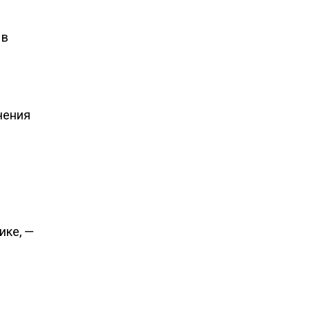
 в
ичения
ике, —