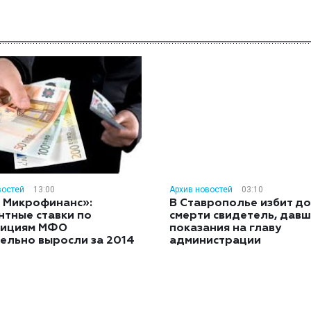
востей
13:00
Архив новостей
03:10
 Микрофинанс»:
В Ставрополье избит до
нтные ставки по
смерти свидетель, дав
тициям МФО
показания на главу
ельно выросли за 2014
администрации