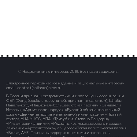
© Национальные интересы, 2019. Все права защищены.
Электронное периодическое издание «Национальные интересы» .
email: contact(сoбaчка)niros.ru
В России признаны экстремистскими и запрещены организации
ФБК (Фонд борьбы с коррупцией, признан иноагентом), Штабы
Навального, «Национал-большевистская партия», «Свидетели
Иеговы», «Армия воли народа», «Русский общенациональный
союз», «Движение против нелегальной иммиграции», «Правый
сектор», УНА-УНСО, УПА, «Тризуб им. Степана Бандеры»,
«Мизантропик дивижн», «Меджлис крымскотатарского народа»,
движение «Артподготовка», общероссийская политическая партия
«Воля», АУЕ. Признаны террористическими и запрещены: