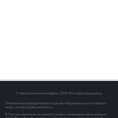
© Национальные интересы, 2019. Все права защищены.
Электронное периодическое издание «Национальные интересы» .
email: contact(сoбaчка)niros.ru
В России признаны экстремистскими и запрещены организации