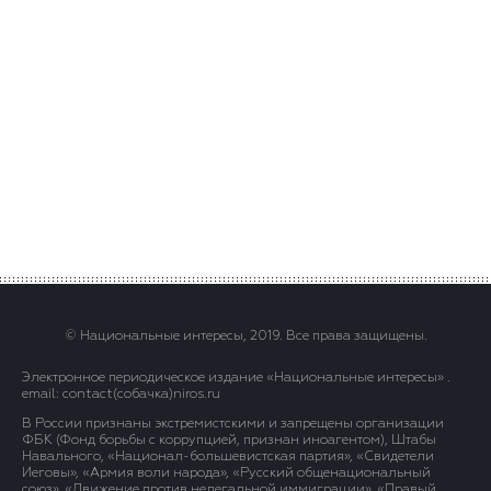
© Национальные интересы, 2019. Все права защищены.
Электронное периодическое издание «Национальные интересы» .
email: contact(сoбaчка)niros.ru
В России признаны экстремистскими и запрещены организации
ФБК (Фонд борьбы с коррупцией, признан иноагентом), Штабы
Навального, «Национал-большевистская партия», «Свидетели
Иеговы», «Армия воли народа», «Русский общенациональный
союз», «Движение против нелегальной иммиграции», «Правый