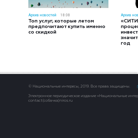
Архив новостей
18:08
Архив но
Топ услуг, которые летом
«СИТИ
предпочитают купить именно
проце
со скидкой
инвес
значит
год
© Национальные интересы, 2019. Все права защищены.
Электронное периодическое издание «Национальные интере
contact(сoбaчка)niros.ru