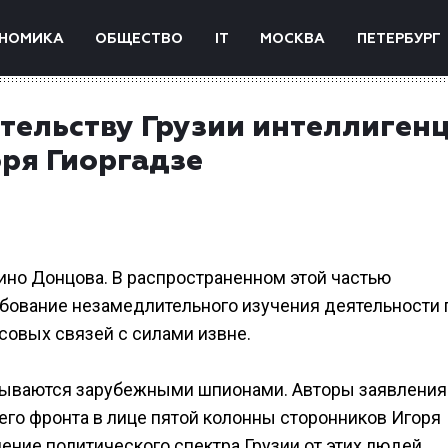
НОМИКА
ОБЩЕСТВО
IT
МОСКВА
ПЕТЕРБУРГ
тельству Грузии интеллиген
ря Гиоргадзе
ино Донцова. В распространенном этой частью
бование незамедлительного изучения деятельности 
совых связей с силами извне.
азываются зарубежными шпионами. Авторы заявления
его фронта в лице пятой колонны сторонников Игоря
ние политического спектра Грузии от этих людей.