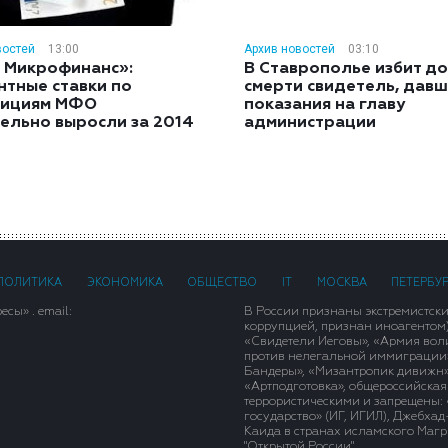
востей
13:00
Архив новостей
03:10
 Микрофинанс»:
В Ставрополье избит до
нтные ставки по
смерти свидетель, дав
тициям МФО
показания на главу
ельно выросли за 2014
администрации
ПОЛИТИКА
ЭКОНОМИКА
ОБЩЕСТВО
IT
МОСКВА
ПЕТЕРБУ
сы» . email:
В России признаны экстремистск
коррупцией, признан иноагентом
«Свидетели Иеговы», «Армия вол
против нелегальной иммиграции»,
Бандеры», «Мизантропик дивижн»
«Артподготовка», общероссийская
террористическими и запрещены: 
государство» (ИГ, ИГИЛ), Джебха
Каида в странах исламского Магри
"Открытой России".