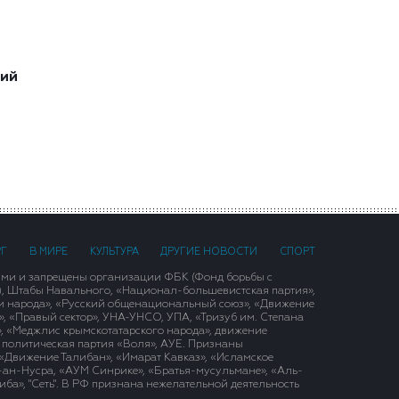
ший
РГ
В МИРЕ
КУЛЬТУРА
ДРУГИЕ НОВОСТИ
СПОРТ
ими и запрещены организации ФБК (Фонд борьбы с
), Штабы Навального, «Национал-большевистская партия»,
и народа», «Русский общенациональный союз», «Движение
 «Правый сектор», УНА-УНСО, УПА, «Тризуб им. Степана
, «Меджлис крымскотатарского народа», движение
 политическая партия «Воля», АУЕ. Признаны
«Движение Талибан», «Имарат Кавказ», «Исламское
д-ан-Нусра, «АУМ Синрике», «Братья-мусульмане», «Аль-
ба», "Сеть". В РФ признана нежелательной деятельность