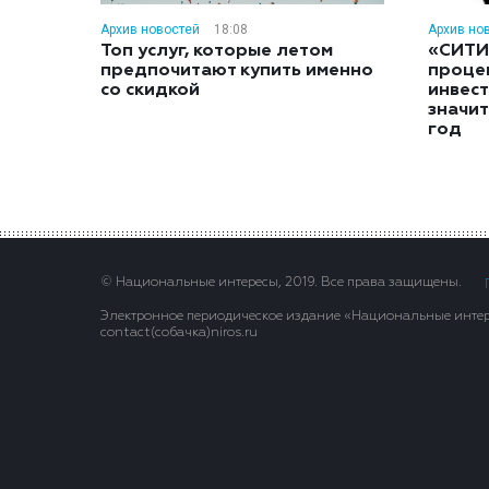
Архив новостей
18:08
Архив но
Топ услуг, которые летом
«СИТИ
предпочитают купить именно
проце
со скидкой
инвес
значит
год
© Национальные интересы, 2019. Все права защищены.
Электронное периодическое издание «Национальные интере
contact(сoбaчка)niros.ru