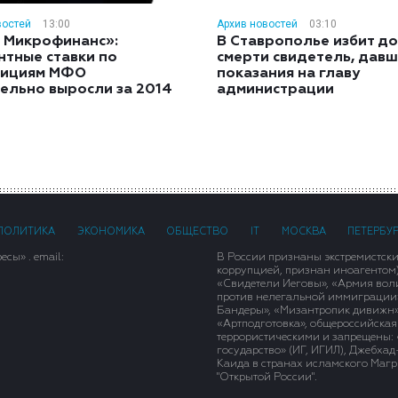
востей
13:00
Архив новостей
03:10
 Микрофинанс»:
В Ставрополье избит до
нтные ставки по
смерти свидетель, дав
тициям МФО
показания на главу
ельно выросли за 2014
администрации
ПОЛИТИКА
ЭКОНОМИКА
ОБЩЕСТВО
IT
МОСКВА
ПЕТЕРБУ
сы» . email:
В России признаны экстремистск
коррупцией, признан иноагентом
«Свидетели Иеговы», «Армия вол
против нелегальной иммиграции»,
Бандеры», «Мизантропик дивижн»
«Артподготовка», общероссийская
террористическими и запрещены: 
государство» (ИГ, ИГИЛ), Джебха
Каида в странах исламского Магри
"Открытой России".