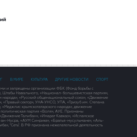
ший
РГ
В МИРЕ
КУЛЬТУРА
ДРУГИЕ НОВОСТИ
СПОРТ
ими и запрещены организации ФБК (Фонд борьбы с
), Штабы Навального, «Национал-большевистская партия»,
и народа», «Русский общенациональный союз», «Движение
 «Правый сектор», УНА-УНСО, УПА, «Тризуб им. Степана
, «Меджлис крымскотатарского народа», движение
 политическая партия «Воля», АУЕ. Признаны
«Движение Талибан», «Имарат Кавказ», «Исламское
д-ан-Нусра, «АУМ Синрике», «Братья-мусульмане», «Аль-
ба», "Сеть". В РФ признана нежелательной деятельность