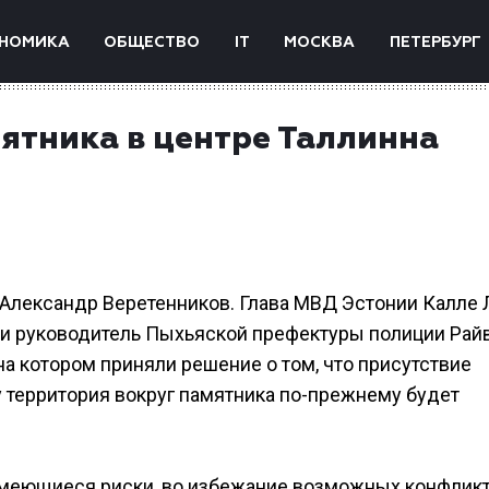
НОМИКА
ОБЩЕСТВО
IT
МОСКВА
ПЕТЕРБУРГ
ятника в центре Таллинна
 Александр Веретенников. Глава МВД Эстонии Калле 
 и руководитель Пыхьяской префектуры полиции Рай
а котором приняли решение о том, что присутствие
у территория вокруг памятника по-прежнему будет
 имеющиеся риски, во избежание возможных конфлик