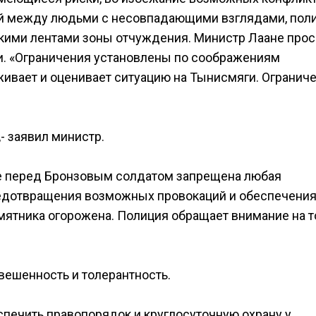
ний между людьми с несовпадающими взглядами, пол
кими лентами зоны отчуждения. Министр Лаане прос
и. «Oграничения установлены по соображениям
ивает и оценивает ситуацию на Тынисмяги. Огранич
- заявил министр.
е перед Бронзовым солдатом запрещена любая
редотвращения возможных провокаций и обеспечени
ятника огорожена. Полиция обращает внимание на то
вешенность и толерантность.
спечить правопорядок и круглосуточную охрану у