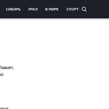
СИБИРЬ
УРАЛ
В МИРЕ
СПОРТ
Лаанет,
во
тных