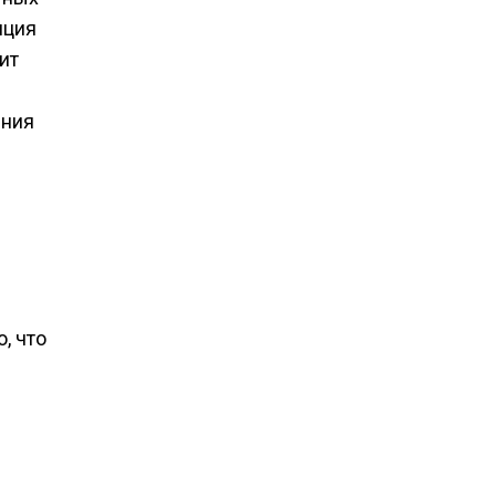
иция
ит
ения
я
, что