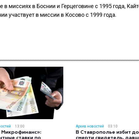
в миссиях в Боснии и Герцеговине с 1995 года, Кай
ии участвует в миссии в Косово с 1999 года.
востей
13:00
Архив новостей
03:10
 Микрофинанс»:
В Ставрополье избит до
нтные ставки по
смерти свидетель, дав