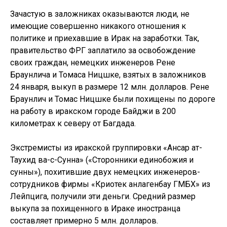
Зачастую в заложниках оказываются люди, не
имеющие совершенно никакого отношения к
политике и приехавшие в Ирак на заработки. Так,
правительство ФРГ заплатило за освобождение
своих граждан, немецких инженеров Рене
Браунлича и Томаса Ницшке, взятых в заложников
24 января, выкуп в размере 12 млн. долларов. Рене
Браунлич и Томас Ницшке были похищены по дороге
на работу в иракском городе Байджи в 200
километрах к северу от Багдада.
Экстремисты из иракской группировки «Ансар ат-
Таухид ва-с-Сунна» («Сторонники единобожия и
сунны»), похитившие двух немецких инженеров-
сотрудников фирмы «Криотек анлагенбау ГМБХ» из
Лейпцига, получили эти деньги. Средний размер
выкупа за похищенного в Ираке иностранца
составляет примерно 5 млн. долларов.