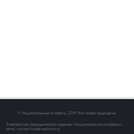
© Национальные интересы, 2019. Все права защищены.
Электронное периодическое издание «Национальные интересы» .
email: contact(сoбaчка)niros.ru