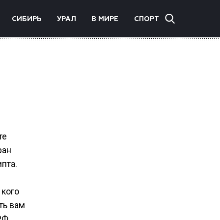
СИБИРЬ
УРАЛ
В МИРЕ
СПОРТ
те
ран
пта.
 кого
ть вам
РФ