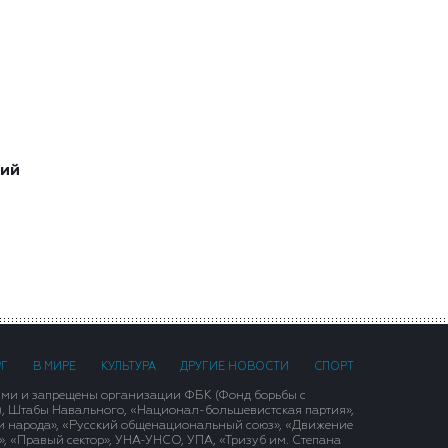
ший
РГ
В МИРЕ
КУЛЬТУРА
ДРУГИЕ НОВОСТИ
СПОРТ
ими и запрещены организации ФБК (Фонд борьбы с
), Штабы Навального, «Национал-большевистская партия»,
и народа», «Русский общенациональный союз», «Движение
 «Правый сектор», УНА-УНСО, УПА, «Тризуб им. Степана