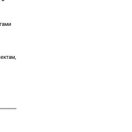
егами
ектам,