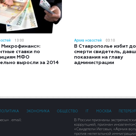
востей
13:00
Архив новостей
03:10
 Микрофинанс»:
В Ставрополье избит до
нтные ставки по
смерти свидетель, дав
тициям МФО
показания на главу
ельно выросли за 2014
администрации
ПОЛИТИКА
ЭКОНОМИКА
ОБЩЕСТВО
IT
МОСКВА
ПЕТЕРБУ
сы» . email:
В России признаны экстремистск
коррупцией, признан иноагентом
«Свидетели Иеговы», «Армия вол
против нелегальной иммиграции»,