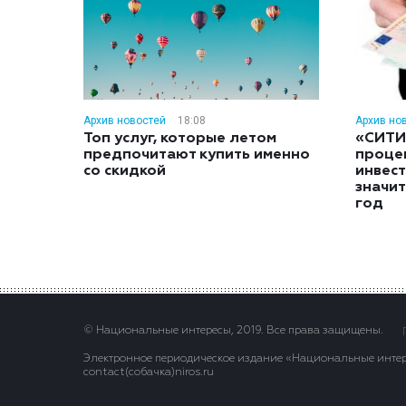
Архив новостей
18:08
Архив но
Топ услуг, которые летом
«СИТИ
предпочитают купить именно
проце
со скидкой
инвес
значит
год
© Национальные интересы, 2019. Все права защищены.
Электронное периодическое издание «Национальные интере
contact(сoбaчка)niros.ru