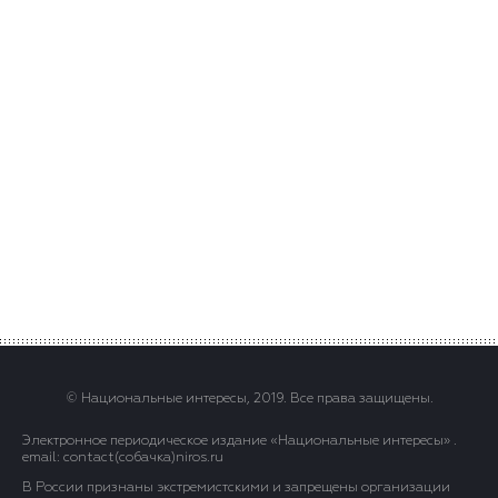
© Национальные интересы, 2019. Все права защищены.
Электронное периодическое издание «Национальные интересы» .
email: contact(сoбaчка)niros.ru
В России признаны экстремистскими и запрещены организации