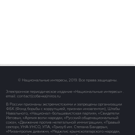
© Национальные интересы, 2019. Все права защищены.
Электронное периодическое издание «Национальные интересы» .
email: contact(сoбaчка)niros.ru
В России признаны экстремистскими и запрещены организации
ФБК (Фонд борьбы с коррупцией, признан иноагентом), Штабы
Навального, «Национал-большевистская партия», «Свидетели
Иеговы», «Армия воли народа», «Русский общенациональный
союз», «Движение против нелегальной иммиграции», «Правый
сектор», УНА-УНСО, УПА, «Тризуб им. Степана Бандеры»,
«Мизантропик дивижн», «Меджлис крымскотатарского народа»,