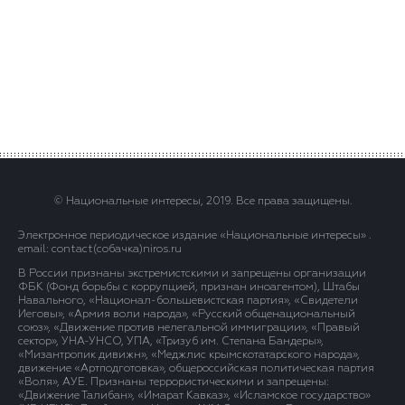
© Национальные интересы, 2019. Все права защищены.
Электронное периодическое издание «Национальные интересы» .
email: contact(сoбaчка)niros.ru
В России признаны экстремистскими и запрещены организации
ФБК (Фонд борьбы с коррупцией, признан иноагентом), Штабы
Навального, «Национал-большевистская партия», «Свидетели
Иеговы», «Армия воли народа», «Русский общенациональный
союз», «Движение против нелегальной иммиграции», «Правый
сектор», УНА-УНСО, УПА, «Тризуб им. Степана Бандеры»,
«Мизантропик дивижн», «Меджлис крымскотатарского народа»,
движение «Артподготовка», общероссийская политическая партия
«Воля», АУЕ. Признаны террористическими и запрещены:
«Движение Талибан», «Имарат Кавказ», «Исламское государство»