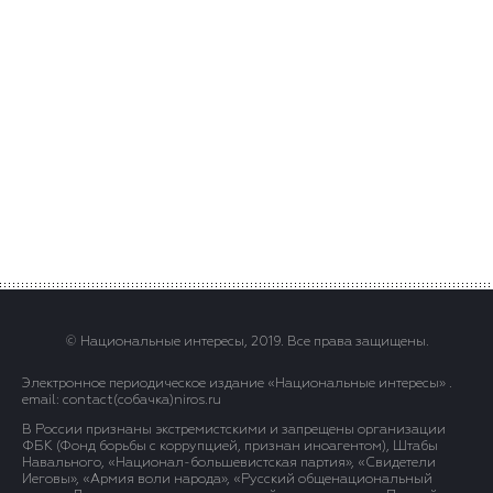
© Национальные интересы, 2019. Все права защищены.
Электронное периодическое издание «Национальные интересы» .
email: contact(сoбaчка)niros.ru
В России признаны экстремистскими и запрещены организации
ФБК (Фонд борьбы с коррупцией, признан иноагентом), Штабы
Навального, «Национал-большевистская партия», «Свидетели
Иеговы», «Армия воли народа», «Русский общенациональный