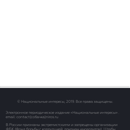
© Национальные интересы, 2019. Все права защищены.
Электронное периодическое издание «Национальные интересы» .
email: contact(сoбaчка)niros.ru
В России признаны экстремистскими и запрещены организации
ФБК (Фонд борьбы с коррупцией, признан иноагентом), Штабы