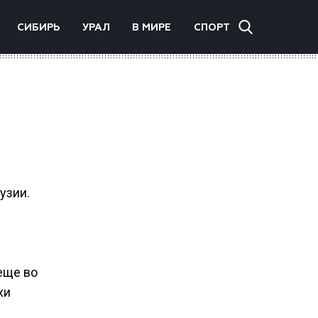
СИБИРЬ
УРАЛ
В МИРЕ
СПОРТ
в
узии.
еще во
хи