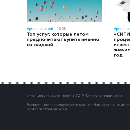
Архив новостей
18:08
Архив но
Топ услуг, которые летом
«СИТИ
предпочитают купить именно
проце
со скидкой
инвес
значит
год
© Национальные интересы, 2019. Все права защищены.
Электронное периодическое издание «Национальные интере
contact(сoбaчка)niros.ru