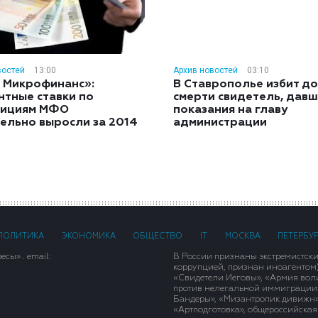
востей
13:00
Архив новостей
03:10
 Микрофинанс»:
В Ставрополье избит до
нтные ставки по
смерти свидетель, дав
тициям МФО
показания на главу
ельно выросли за 2014
администрации
ПОЛИТИКА
ЭКОНОМИКА
ОБЩЕСТВО
IT
МОСКВА
ПЕТЕРБУ
сы» . email:
В России признаны экстремистск
коррупцией, признан иноагентом
«Свидетели Иеговы», «Армия вол
против нелегальной иммиграции»,
Бандеры», «Мизантропик дивижн»
«Артподготовка», общероссийская