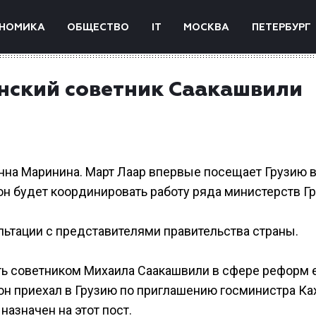
НОМИКА
ОБЩЕСТВО
IT
МОСКВА
ПЕТЕРБУРГ
онский советник Саакашвили
Инна Маринина. Март Лаар впервые посещает Грузию 
 он будет координировать работу ряда министерств Гр
льтации с представителями правительства страны.
ть советником Михаила Саакашвили в сфере реформ 
 он приехал в Грузию по приглашению госминистра Ка
назначен на этот пост.