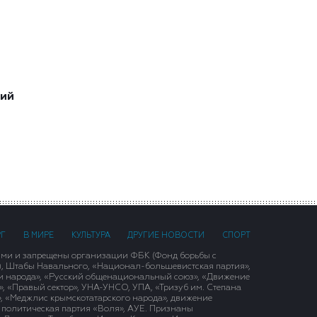
ший
РГ
В МИРЕ
КУЛЬТУРА
ДРУГИЕ НОВОСТИ
СПОРТ
ими и запрещены организации ФБК (Фонд борьбы с
), Штабы Навального, «Национал-большевистская партия»,
и народа», «Русский общенациональный союз», «Движение
 «Правый сектор», УНА-УНСО, УПА, «Тризуб им. Степана
, «Меджлис крымскотатарского народа», движение
 политическая партия «Воля», АУЕ. Признаны