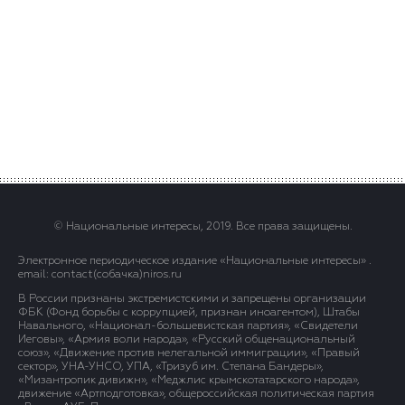
© Национальные интересы, 2019. Все права защищены.
Электронное периодическое издание «Национальные интересы» .
email: contact(сoбaчка)niros.ru
В России признаны экстремистскими и запрещены организации
ФБК (Фонд борьбы с коррупцией, признан иноагентом), Штабы
Навального, «Национал-большевистская партия», «Свидетели
Иеговы», «Армия воли народа», «Русский общенациональный
союз», «Движение против нелегальной иммиграции», «Правый
сектор», УНА-УНСО, УПА, «Тризуб им. Степана Бандеры»,
«Мизантропик дивижн», «Меджлис крымскотатарского народа»,
движение «Артподготовка», общероссийская политическая партия