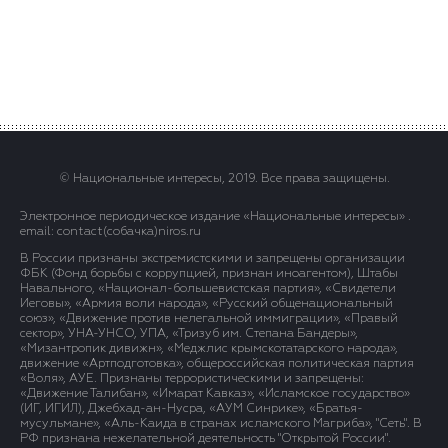
© Национальные интересы, 2019. Все права защищены.
Электронное периодическое издание «Национальные интересы» .
email: contact(сoбaчка)niros.ru
В России признаны экстремистскими и запрещены организации
ФБК (Фонд борьбы с коррупцией, признан иноагентом), Штабы
Навального, «Национал-большевистская партия», «Свидетели
Иеговы», «Армия воли народа», «Русский общенациональный
союз», «Движение против нелегальной иммиграции», «Правый
сектор», УНА-УНСО, УПА, «Тризуб им. Степана Бандеры»,
«Мизантропик дивижн», «Меджлис крымскотатарского народа»,
движение «Артподготовка», общероссийская политическая партия
«Воля», АУЕ. Признаны террористическими и запрещены:
«Движение Талибан», «Имарат Кавказ», «Исламское государство»
(ИГ, ИГИЛ), Джебхад-ан-Нусра, «АУМ Синрике», «Братья-
мусульмане», «Аль-Каида в странах исламского Магриба», "Сеть". В
РФ признана нежелательной деятельность "Открытой России".