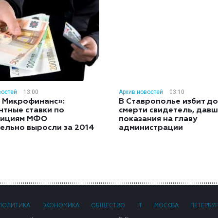
востей
13:00
Архив новостей
03:10
 Микрофинанс»:
В Ставрополье избит до
нтные ставки по
смерти свидетель, дав
тициям МФО
показания на главу
ельно выросли за 2014
администрации
ПОЛИТИКА
ЭКОНОМИКА
ОБЩЕСТВО
IT
МОСКВА
ПЕТЕРБУ