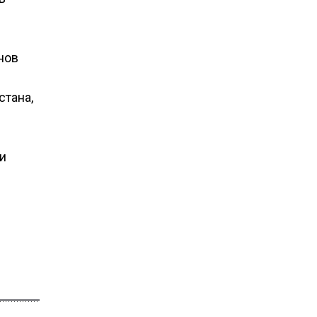
нов
стана,
и