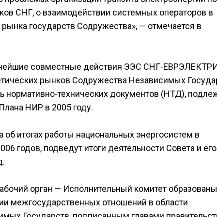
ков СНГ, о взаимодействии системных операторов в
 рынка государств Содружества», — отмечается в
льнейшие совместные действия ЭЭС СНГ-ЕВРЭЛЕКТР
етических рынков Содружества Независимых Госуда
ь нормативно-технических документов (НТД), подл
Плана НИР в 2005 году.
 об итогах работы национальных энергосистем в
6 годов, подведут итоги деятельности Совета и его
д.
рабочий орган — Исполнительный комитет образованы
ции межгосударственных отношений в области
имых Государств, подписанным главами правительст