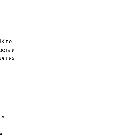
ИК по
рств и
ежащих
 в
в