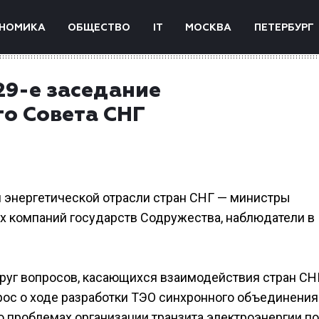
НОМИКА
ОБЩЕСТВО
IT
МОСКВА
ПЕТЕРБУРГ
29-е заседание
го Совета СНГ
и энергетической отрасли стран СНГ — министры
их компаний государств Содружества, наблюдатели в
круг вопросов, касающихся взаимодействия стран СН
прос о ходе разработки ТЭО синхронного объединения
 о проблемах организации транзита электроэнергии по