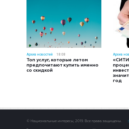
Архив новостей
18:08
Архив но
Топ услуг, которые летом
«СИТИ
предпочитают купить именно
проце
со скидкой
инвес
значит
год
© Национальные интересы, 2019. Все права защищены.