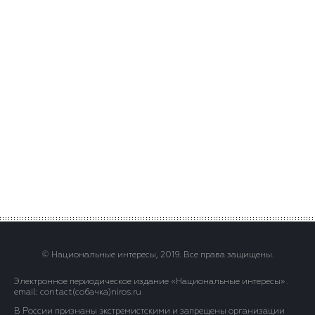
© Национальные интересы, 2019. Все права защищены.
Электронное периодическое издание «Национальные интересы» .
email: contact(сoбaчка)niros.ru
В России признаны экстремистскими и запрещены организации