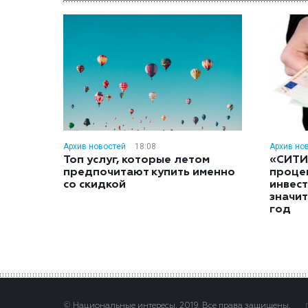
Архив новостей
18:08
Архив но
Топ услуг, которые летом
«СИТИ
предпочитают купить именно
проце
со скидкой
инвес
значит
год
© Национальные интересы, 2019. Все права защищены.