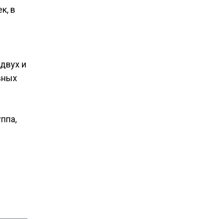
к, в
 двух и
вных
ппа,