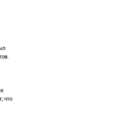
ыл
тов.
ая
, что