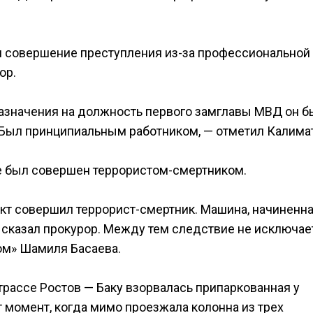
я совершение преступления из-за профессиональной
ор.
 назначения на должность первого замглавы МВД он б
 Был принципиальным работником, — отметил Калима
не был совершен террористом-смертником.
ракт совершил террорист-смертник. Машина, начиненн
 сказал прокурор. Между тем следствие не исключает
ом» Шамиля Басаева.
трассе Ростов — Баку взорвалась припаркованная у
 момент, когда мимо проезжала колонна из трех