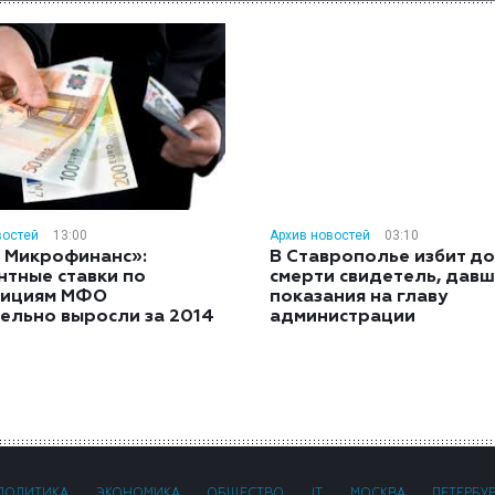
востей
13:00
Архив новостей
03:10
 Микрофинанс»:
В Ставрополье избит до
нтные ставки по
смерти свидетель, дав
тициям МФО
показания на главу
ельно выросли за 2014
администрации
ПОЛИТИКА
ЭКОНОМИКА
ОБЩЕСТВО
IT
МОСКВА
ПЕТЕРБУ