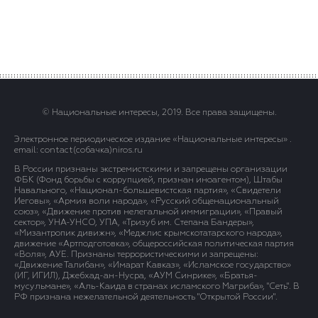
© Национальные интересы, 2019. Все права защищены.
Электронное периодическое издание «Национальные интересы» .
email: contact(сoбaчка)niros.ru
В России признаны экстремистскими и запрещены организации
ФБК (Фонд борьбы с коррупцией, признан иноагентом), Штабы
Навального, «Национал-большевистская партия», «Свидетели
Иеговы», «Армия воли народа», «Русский общенациональный
союз», «Движение против нелегальной иммиграции», «Правый
сектор», УНА-УНСО, УПА, «Тризуб им. Степана Бандеры»,
«Мизантропик дивижн», «Меджлис крымскотатарского народа»,
движение «Артподготовка», общероссийская политическая партия
«Воля», АУЕ. Признаны террористическими и запрещены:
«Движение Талибан», «Имарат Кавказ», «Исламское государство»
(ИГ, ИГИЛ), Джебхад-ан-Нусра, «АУМ Синрике», «Братья-
мусульмане», «Аль-Каида в странах исламского Магриба», "Сеть". В
РФ признана нежелательной деятельность "Открытой России".