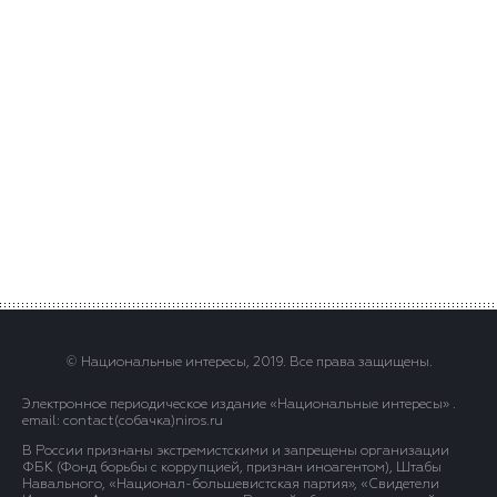
© Национальные интересы, 2019. Все права защищены.
Электронное периодическое издание «Национальные интересы» .
email: contact(сoбaчка)niros.ru
В России признаны экстремистскими и запрещены организации
ФБК (Фонд борьбы с коррупцией, признан иноагентом), Штабы
Навального, «Национал-большевистская партия», «Свидетели