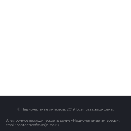
© Национальные интересы, 2019. Все права защищены.
Электронное периодическое издание «Национальные интересы» .
email: contact(сoбaчка)niros.ru