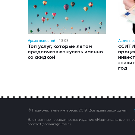
Архив новостей
18:08
Архив но
Топ услуг, которые летом
«СИТИ
предпочитают купить именно
проце
со скидкой
инвес
значит
год
© Национальные интересы, 2019. Все права защищены.
Электронное периодическое издание «Национальные интере
contact(сoбaчка)niros.ru