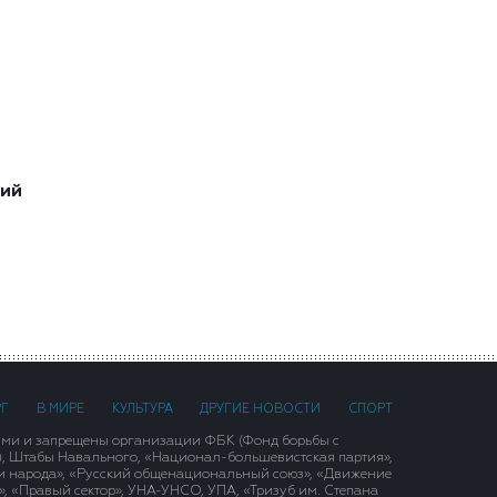
ший
РГ
В МИРЕ
КУЛЬТУРА
ДРУГИЕ НОВОСТИ
СПОРТ
ими и запрещены организации ФБК (Фонд борьбы с
), Штабы Навального, «Национал-большевистская партия»,
и народа», «Русский общенациональный союз», «Движение
 «Правый сектор», УНА-УНСО, УПА, «Тризуб им. Степана