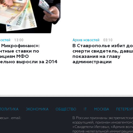
востей
13:00
Архив новостей
03:10
 Микрофинанс»:
В Ставрополье избит до
нтные ставки по
смерти свидетель, дав
тициям МФО
показания на главу
ельно выросли за 2014
администрации
ПОЛИТИКА
ЭКОНОМИКА
ОБЩЕСТВО
IT
МОСКВА
ПЕТЕРБУ
сы» . email:
В России признаны экстремистск
коррупцией, признан иноагентом
«Свидетели Иеговы», «Армия вол
против нелегальной иммиграции»,