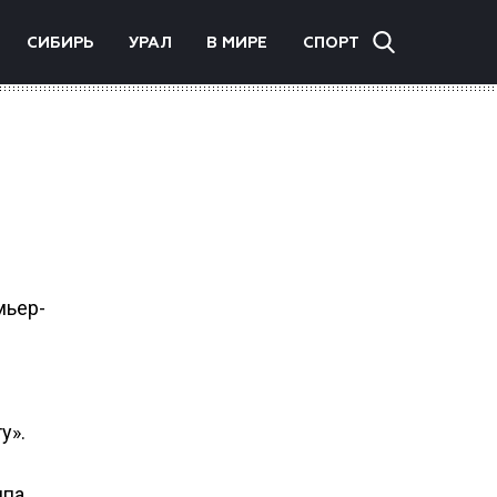
СИБИРЬ
УРАЛ
В МИРЕ
СПОРТ
мьер-
у».
ппа