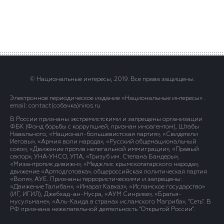
© Национальные интересы, 2019. Все права защищены.
Электронное периодическое издание «Национальные интересы» .
email: contact(сoбaчка)niros.ru
В России признаны экстремистскими и запрещены организации
ФБК (Фонд борьбы с коррупцией, признан иноагентом), Штабы
Навального, «Национал-большевистская партия», «Свидетели
Иеговы», «Армия воли народа», «Русский общенациональный
союз», «Движение против нелегальной иммиграции», «Правый
сектор», УНА-УНСО, УПА, «Тризуб им. Степана Бандеры»,
«Мизантропик дивижн», «Меджлис крымскотатарского народа»,
движение «Артподготовка», общероссийская политическая партия
«Воля», АУЕ. Признаны террористическими и запрещены:
«Движение Талибан», «Имарат Кавказ», «Исламское государство»
(ИГ, ИГИЛ), Джебхад-ан-Нусра, «АУМ Синрике», «Братья-
мусульмане», «Аль-Каида в странах исламского Магриба», "Сеть". В
РФ признана нежелательной деятельность "Открытой России".