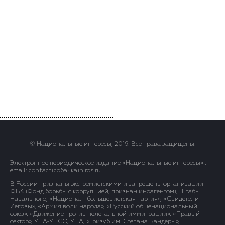
© Национальные интересы, 2019. Все права защищены.
Электронное периодическое издание «Национальные интересы» .
email: contact(сoбaчка)niros.ru
В России признаны экстремистскими и запрещены организации
ФБК (Фонд борьбы с коррупцией, признан иноагентом), Штабы
Навального, «Национал-большевистская партия», «Свидетели
Иеговы», «Армия воли народа», «Русский общенациональный
союз», «Движение против нелегальной иммиграции», «Правый
сектор», УНА-УНСО, УПА, «Тризуб им. Степана Бандеры»,