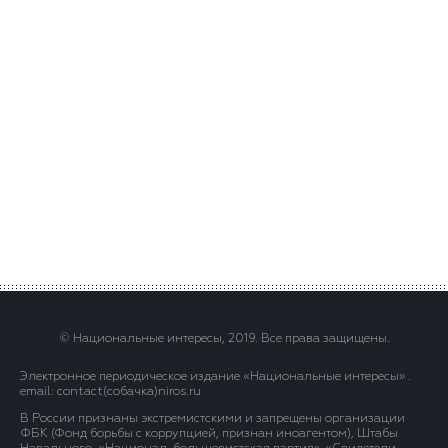
© Национальные интересы, 2019. Все права защищены.
Электронное периодическое издание «Национальные интересы» .
email: contact(сoбaчка)niros.ru
В России признаны экстремистскими и запрещены организации
ФБК (Фонд борьбы с коррупцией, признан иноагентом), Штабы