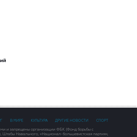
ший
РГ
В МИРЕ
КУЛЬТУРА
ДРУГИЕ НОВОСТИ
СПОРТ
ими и запрещены организации ФБК (Фонд борьбы с
), Штабы Навального, «Национал-большевистская партия»,