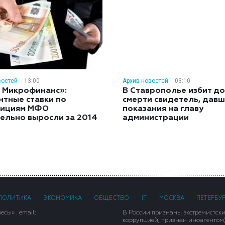
востей
13:00
Архив новостей
03:10
 Микрофинанс»:
В Ставрополье избит до
нтные ставки по
смерти свидетель, дав
тициям МФО
показания на главу
ельно выросли за 2014
администрации
ПОЛИТИКА
ЭКОНОМИКА
ОБЩЕСТВО
IT
МОСКВА
ПЕТЕРБУ
сы» . email:
В России признаны экстремистск
коррупцией, признан иноагентом