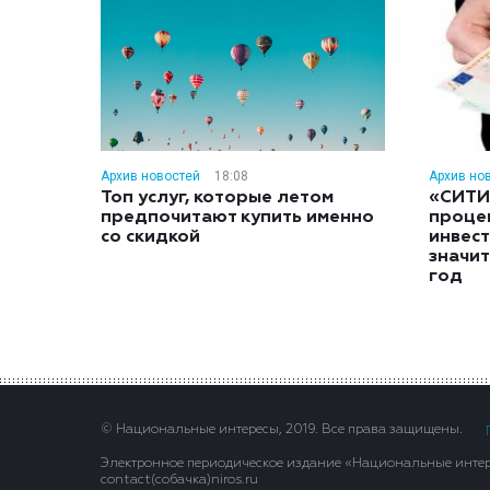
Архив новостей
18:08
Архив но
Топ услуг, которые летом
«СИТИ
предпочитают купить именно
проце
со скидкой
инвес
значит
год
© Национальные интересы, 2019. Все права защищены.
Электронное периодическое издание «Национальные интере
contact(сoбaчка)niros.ru