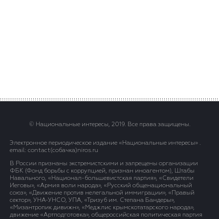
© Национальные интересы, 2019. Все права защищены.
Электронное периодическое издание «Национальные интересы» .
email: contact(сoбaчка)niros.ru
В России признаны экстремистскими и запрещены организации
ФБК (Фонд борьбы с коррупцией, признан иноагентом), Штабы
Навального, «Национал-большевистская партия», «Свидетели
Иеговы», «Армия воли народа», «Русский общенациональный
союз», «Движение против нелегальной иммиграции», «Правый
сектор», УНА-УНСО, УПА, «Тризуб им. Степана Бандеры»,
«Мизантропик дивижн», «Меджлис крымскотатарского народа»,
движение «Артподготовка», общероссийская политическая партия