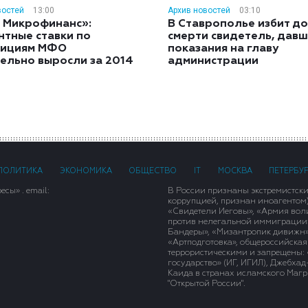
востей
13:00
Архив новостей
03:10
 Микрофинанс»:
В Ставрополье избит до
нтные ставки по
смерти свидетель, дав
тициям МФО
показания на главу
ельно выросли за 2014
администрации
ПОЛИТИКА
ЭКОНОМИКА
ОБЩЕСТВО
IT
МОСКВА
ПЕТЕРБУ
сы» . email:
В России признаны экстремистск
коррупцией, признан иноагентом
«Свидетели Иеговы», «Армия вол
против нелегальной иммиграции»,
Бандеры», «Мизантропик дивижн»
«Артподготовка», общероссийская
террористическими и запрещены: 
государство» (ИГ, ИГИЛ), Джебха
Каида в странах исламского Магри
"Открытой России".