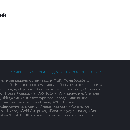
ший
РГ
В МИРЕ
КУЛЬТУРА
ДРУГИЕ НОВОСТИ
СПОРТ
ими и запрещены организации ФБК (Фонд борьбы с
), Штабы Навального, «Национал-большевистская партия»,
и народа», «Русский общенациональный союз», «Движение
 «Правый сектор», УНА-УНСО, УПА, «Тризуб им. Степана
, «Меджлис крымскотатарского народа», движение
 политическая партия «Воля», АУЕ. Признаны
«Движение Талибан», «Имарат Кавказ», «Исламское
д-ан-Нусра, «АУМ Синрике», «Братья-мусульмане», «Аль-
ба», "Сеть". В РФ признана нежелательной деятельность