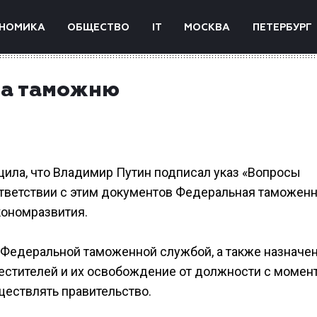
НОМИКА
ОБЩЕСТВО
IT
МОСКВА
ПЕТЕРБУРГ
фа таможню
щила, что Владимир Путин подписал указ «Вопросы
тветствии с этим документов Федеральная таможен
кономразвития.
во Федеральной таможенной службой, а также назначе
естителей и их освобождение от должности с момен
уществлять правительство.