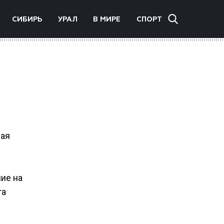
СИБИРЬ
УРАЛ
В МИРЕ
СПОРТ
ная
ние на
та