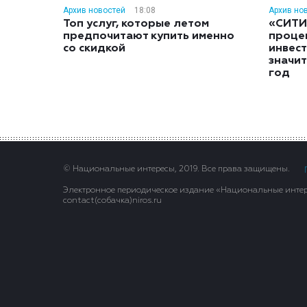
Архив новостей
18:08
Архив но
Топ услуг, которые летом
«СИТИ
предпочитают купить именно
проце
со скидкой
инвес
значит
год
© Национальные интересы, 2019. Все права защищены.
Электронное периодическое издание «Национальные интере
contact(сoбaчка)niros.ru