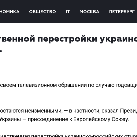
НОМИКА
ОБЩЕСТВО
IT
МОСКВА
ПЕТЕРБУРГ
твенной перестройки украин
.
 в своем телевизионном обращении по случаю годовщ
стаются неизменными, — в частности, сказал Прези
ь Украины — присоединение к Европейскому Союзу.
 качественная перестройка украинско-российских отн