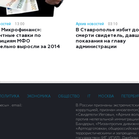
востей
13:00
Архив новостей
03:10
 Микрофинанс»:
В Ставрополье избит до
нтные ставки по
смерти свидетель, дав
тициям МФО
показания на главу
ельно выросли за 2014
администрации
ПОЛИТИКА
ЭКОНОМИКА
ОБЩЕСТВО
IT
МОСКВА
ПЕТЕРБУ
сы» . email:
В России признаны экстремистск
коррупцией, признан иноагентом
«Свидетели Иеговы», «Армия вол
против нелегальной иммиграции»,
Бандеры», «Мизантропик дивижн»
«Артподготовка», общероссийская
террористическими и запрещены: 
государство» (ИГ, ИГИЛ), Джебха