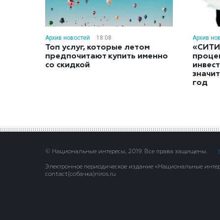
Архив новостей
18:08
Архив но
Топ услуг, которые летом
«СИТИ
предпочитают купить именно
проце
со скидкой
инвес
значит
год
© Национальные интересы, 2019. Все права защищены.
Электронное периодическое издание «Национальные интере
contact(сoбaчка)niros.ru