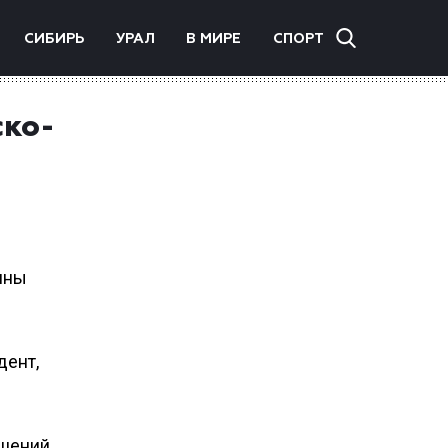
СИБИРЬ
УРАЛ
В МИРЕ
СПОРТ
ско-
ины
дент,
ошений.