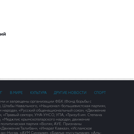
ший
РГ
В МИРЕ
КУЛЬТУРА
ДРУГИЕ НОВОСТИ
СПОРТ
ими и запрещены организации ФБК (Фонд борьбы с
), Штабы Навального, «Национал-большевистская партия»,
и народа», «Русский общенациональный союз», «Движение
 «Правый сектор», УНА-УНСО, УПА, «Тризуб им. Степана
, «Меджлис крымскотатарского народа», движение
 политическая партия «Воля», АУЕ. Признаны
«Движение Талибан», «Имарат Кавказ», «Исламское
д-ан-Нусра, «АУМ Синрике», «Братья-мусульмане», «Аль-