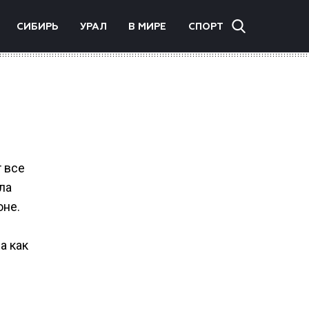
СИБИРЬ
УРАЛ
В МИРЕ
СПОРТ
 все
ла
оне.
а как