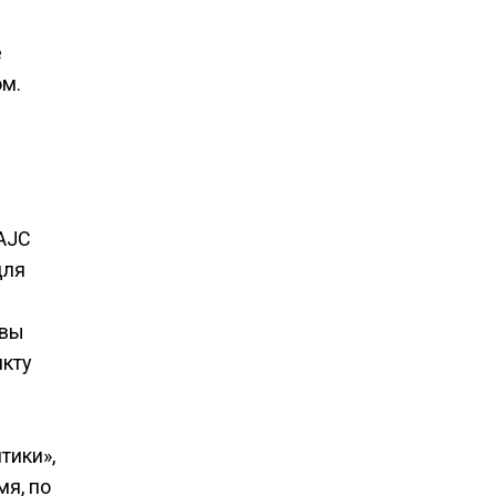
е
ом.
 AJC
для
авы
нкту
тики»,
мя, по