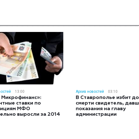
востей
13:00
Архив новостей
03:10
 Микрофинанс»:
В Ставрополье избит до
нтные ставки по
смерти свидетель, дав
тициям МФО
показания на главу
ельно выросли за 2014
администрации