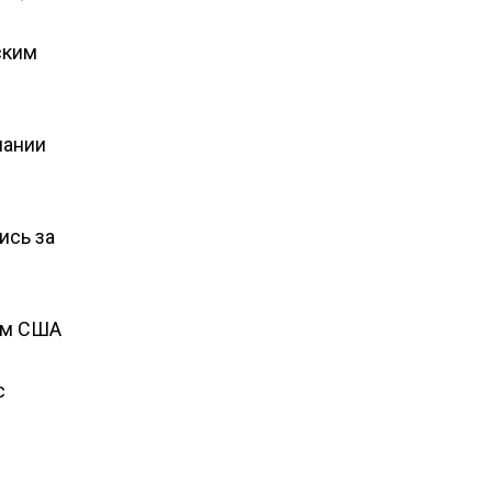
ским
мании
ись за
вом США
с