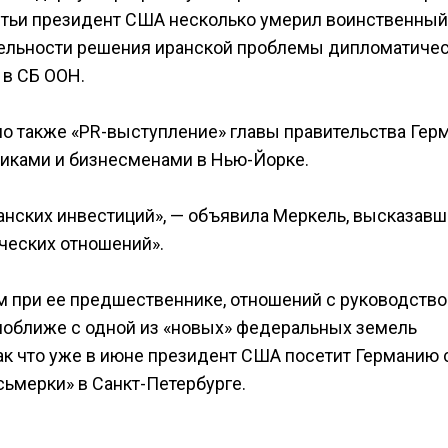
стьи президент США несколько умерил воинственный
ательности решения иранской проблемы дипломатиче
 в СБ ООН.
о также «PR-выступление» главы правительства Гер
иками и бизнесменами в Нью-Йорке.
анских инвестиций», — объявила Меркель, высказавш
ческих отношений».
ем при ее предшественнике, отношений с руководст
поближе с одной из «новых» федеральных земель
к что уже в июне президент США посетит Германию 
ьмерки» в Санкт-Петербурге.