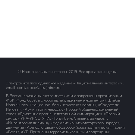
© Национальные интересы, 2019. Все права защищены.
Электронное периодическое издание «Национальные интересы» .
email: contact(сoбaчка)niros.ru
В России признаны экстремистскими и запрещены организации
ФБК (Фонд борьбы с коррупцией, признан иноагентом), Штабы
Навального, «Национал-большевистская партия», «Свидетели
Иеговы», «Армия воли народа», «Русский общенациональный
союз», «Движение против нелегальной иммиграции», «Правый
сектор», УНА-УНСО, УПА, «Тризуб им. Степана Бандеры»,
«Мизантропик дивижн», «Меджлис крымскотатарского народа»,
движение «Артподготовка», общероссийская политическая партия
«Воля», АУЕ. Признаны террористическими и запрещены: